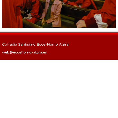
Procesión de las Antorchas
Actos
Otros
Cofradía Santísimo Ecce-Homo Alzira
web@eccehomo-alzira.es