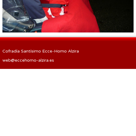
Procesión de las Antorchas
Actos
Otros
Cofradía Santísimo Ecce-Homo Alzira
web@eccehomo-alzira.es