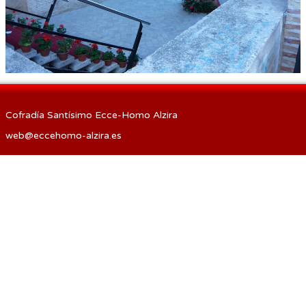
Procesión de las Antorchas
Actos
Otros
Cofradía Santísimo Ecce-Homo Alzira
web@eccehomo-alzira.es