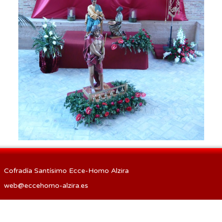
Procesión de las Antorchas
Actos
Otros
Cofradía Santísimo Ecce-Homo Alzira
web@eccehomo-alzira.es